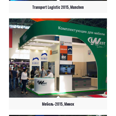
Transport Logistic 2015, Munchen
Рассчитать стоимость
Укажите пожалуйста площадь стенда
Укажите необходимую конфигурацию стенда
В какой мессенджер прислать расчет стоимости стенда:
WhatsApp
Telegram
Viber
Телефон (звонок)
Мебель-2015, Минск
Укажите пожалуйста номер мессенджера